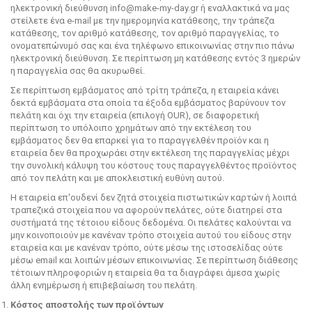
ηλεκτρονική διεύθυνση info@make-my-day.gr ή εναλλακτικά να μας
στείλετε ένα e-mail με την ημερομηνία κατάθεσης, την τράπεζα
κατάθεσης, τον αριθμό κατάθεσης, τον αριθμό παραγγελίας, το
ονοματεπώνυμό σας και ένα τηλέφωνο επικοινωνίας στην πιο πάνω
ηλεκτρονική διεύθυνση. Σε περίπτωση μη κατάθεσης εντός 3 ημερών
η παραγγελία σας θα ακυρωθεί.
Σε περίπτωση εμβάσματος από τρίτη τράπεζα, η εταιρεία κάνει
δεκτά εμβάσματα στα οποία τα έξοδα εμβάσματος βαρύνουν τον
πελάτη και όχι την εταιρεία (επιλογή OUR), σε διαφορετική
περίπτωση το υπόλοιπο χρημάτων από την εκτέλεση του
εμβάσματος δεν θα επαρκεί για το παραγγελθέν προϊόν και η
εταιρεία δεν θα προχωράει στην εκτέλεση της παραγγελίας μέχρι
την συνολική κάλυψη του κόστους τους παραγγελθέντος προϊόντος
από τον πελάτη και με αποκλειστική ευθύνη αυτού.
Η εταιρεία επ'ουδενί δεν ζητά στοιχεία πιστωτικών καρτών ή λοιπά
τραπεζικά στοιχεία που να αφορούν πελάτες, ούτε διατηρεί στα
συστήματά της τέτοιου είδους δεδομένα. Οι πελάτες καλούνται να
μην κοινοποιούν με κανέναν τρόπο στοιχεία αυτού του είδους στην
εταιρεία και με κανέναν τρόπο, ούτε μέσω της ιστοσελίδας ούτε
μέσω email και λοιπών μέσων επικοινωνίας. Σε περίπτωση διάθεσης
τέτοιων πληροφοριών η εταιρεία θα τα διαγράφει άμεσα χωρίς
άλλη ενημέρωση ή επιβεβαίωση του πελάτη.
Κόστος αποστολής των προϊόντων