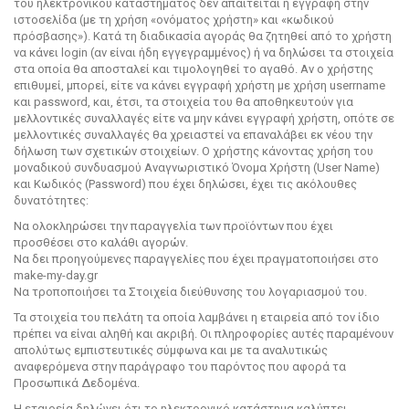
του ηλεκτρονικού καταστήματος δεν απαιτείται η εγγραφή στην
ιστοσελίδα (με τη χρήση «ονόματος χρήστη» και «κωδικού
πρόσβασης»). Κατά τη διαδικασία αγοράς θα ζητηθεί από το χρήστη
να κάνει login (αν είναι ήδη εγγεγραμμένος) ή να δηλώσει τα στοιχεία
στα οποία θα αποσταλεί και τιμολογηθεί το αγαθό. Αν ο χρήστης
επιθυμεί, μπορεί, είτε να κάνει εγγραφή χρήστη με χρήση userrname
και password, και, έτσι, τα στοιχεία του θα αποθηκευτούν για
μελλοντικές συναλλαγές είτε να μην κάνει εγγραφή χρήστη, οπότε σε
μελλοντικές συναλλαγές θα χρειαστεί να επαναλάβει εκ νέου την
δήλωση των σχετικών στοιχείων. Ο χρήστης κάνοντας χρήση του
μοναδικού συνδυασμού Αναγνωριστικό Όνομα Χρήστη (User Name)
και Κωδικός (Password) που έχει δηλώσει, έχει τις ακόλουθες
δυνατότητες:
Να ολοκληρώσει την παραγγελία των προϊόντων που έχει
προσθέσει στο καλάθι αγορών.
Να δει προηγούμενες παραγγελίες που έχει πραγματοποιήσει στο
make-my-day.gr
Να τροποποιήσει τα Στοιχεία διεύθυνσης του λογαριασμού του.
Τα στοιχεία του πελάτη τα οποία λαμβάνει η εταιρεία από τον ίδιο
πρέπει να είναι αληθή και ακριβή. Οι πληροφορίες αυτές παραμένουν
απολύτως εμπιστευτικές σύμφωνα και με τα αναλυτικώς
αναφερόμενα στην παράγραφο του παρόντος που αφορά τα
Προσωπικά Δεδομένα.
Η εταιρεία δηλώνει ότι το ηλεκτρονικό κατάστημα καλύπτει