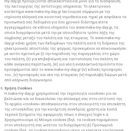
my-day.gr, προορίζονται αποκλειστικά και μόνο για τη διασφάλιση
της λειτουργίας της αντίστοιχης υπηρεσίας. Το ηλεκτρονικό
κατάστημα www.make-my-day.gr λειτουργεί σύμφωνα με την
ισχύουσα ελληνική και κοινοτική νομοθεσία και τηρεί με ασφάλεια τα
προσωπικά σας δεδομένα για όσο χρονικό διάστημα είστε
εγγεγραμμένος σε κάποια υπηρεσία του www.make-my-day.gr, τα
οποία διαγράφονται μετά την με οποιοδήποτε τρόπο λήξη της
σύμβασης μεταξύ του πελάτη και της εταιρείας. Το www.make-my-
day.gr κάνει χρήση των δεδομένων του πελάτη κατά τη διάρκεια της
ηλεκτρονικής αποστολής της φόρμας, προκειμένου να επικοινωνήσει
με αυτόν σχετικά με (i) την παράδοση της παραγγελίας στο χώρο
του πελάτη, (ii) για επιβεβαίωση και ταυτοποίηση του πελάτη σε
κάθε αναγκαία περίπτωση, (iii) για νέα ή εναλλακτικά προϊόντα που
προσφέρονται από το www.make-my-day.gr (iv) ειδικές προσφορές
του , (v) προσφορές και νέα της εταιρείας (vi) παραλαβή δώρων μετά
από κλήρωση διαγωνισμού.
Χρήση Cookies
Η make-my-day.gr χρησιμοποιεί την τεχνολογία «cookies» για να
βελτιώσει και να διευκολύνει την επίσκεψή σας στον ιστότοπό της.
Τα αρχεία «cookies» αποθηκεύονται στον υπολογιστή του επισκέπτη
της ιστοσελίδας για την κατάρτιση συνεδρίας χρήστη και λοιπά
τεχνικά ζητήματα της εφαρμογής όπως ο έλεγχος login κ.ά.
Χρησιμοποιούμε α) Μόνιμα cookies (δηλ. τα cookies παραμένουν
στον υπολογιστή σας ωσότου τα διαγράψετε) β) Προσωρινά
cookies (δηλ. τα cookies παραμένουν μέχρι να κλείσετε τον browser