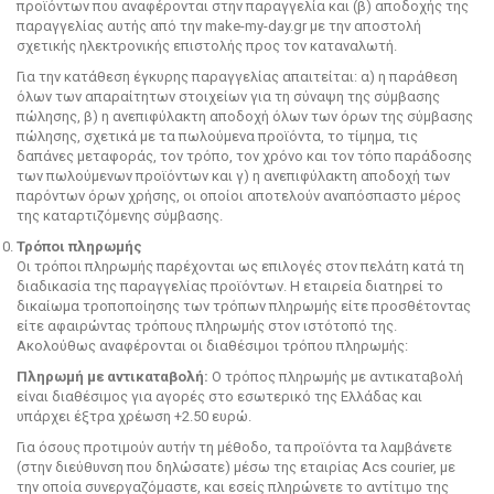
προϊόντων που αναφέρονται στην παραγγελία και (β) αποδοχής της
παραγγελίας αυτής από την make-my-day.gr με την αποστολή
σχετικής ηλεκτρονικής επιστολής προς τον καταναλωτή.
Για την κατάθεση έγκυρης παραγγελίας απαιτείται: α) η παράθεση
όλων των απαραίτητων στοιχείων για τη σύναψη της σύμβασης
πώλησης, β) η ανεπιφύλακτη αποδοχή όλων των όρων της σύμβασης
πώλησης, σχετικά με τα πωλούμενα προϊόντα, το τίμημα, τις
δαπάνες μεταφοράς, τον τρόπο, τον χρόνο και τον τόπο παράδοσης
των πωλούμενων προϊόντων και γ) η ανεπιφύλακτη αποδοχή των
παρόντων όρων χρήσης, οι οποίοι αποτελούν αναπόσπαστο μέρος
της καταρτιζόμενης σύμβασης.
Τρόποι πληρωμής
Οι τρόποι πληρωμής παρέχονται ως επιλογές στον πελάτη κατά τη
διαδικασία της παραγγελίας προϊόντων. Η εταιρεία διατηρεί το
δικαίωμα τροποποίησης των τρόπων πληρωμής είτε προσθέτοντας
είτε αφαιρώντας τρόπους πληρωμής στον ιστότοπό της.
Ακολούθως αναφέρονται οι διαθέσιμοι τρόπου πληρωμής:
Πληρωμή με αντικαταβολή:
Ο τρόπος πληρωμής με αντικαταβολή
είναι διαθέσιμος για αγορές στο εσωτερικό της Ελλάδας και
υπάρχει έξτρα χρέωση +2.50 ευρώ.
Για όσους προτιμούν αυτήν τη μέθοδο, τα προϊόντα τα λαμβάνετε
(στην διεύθυνση που δηλώσατε) μέσω της εταιρίας Αcs courier, με
την οποία συνεργαζόμαστε, και εσείς πληρώνετε το αντίτιμο της