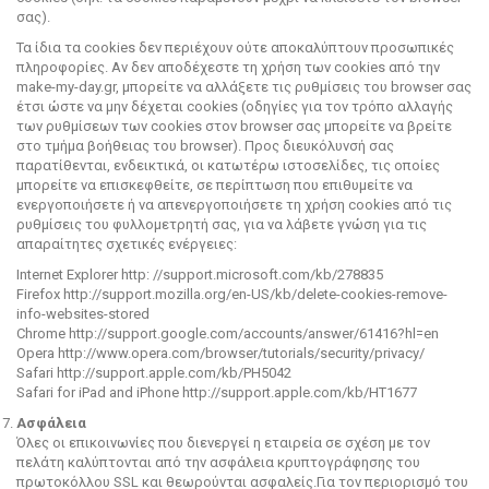
σας).
Τα ίδια τα cookies δεν περιέχουν ούτε αποκαλύπτουν προσωπικές
πληροφορίες. Αν δεν αποδέχεστε τη χρήση των cookies από την
make-my-day.gr, μπορείτε να αλλάξετε τις ρυθμίσεις του browser σας
έτσι ώστε να μην δέχεται cookies (οδηγίες για τον τρόπο αλλαγής
των ρυθμίσεων των cookies στον browser σας μπορείτε να βρείτε
στο τμήμα βοήθειας του browser). Προς διευκόλυνσή σας
παρατίθενται, ενδεικτικά, οι κατωτέρω ιστοσελίδες, τις οποίες
μπορείτε να επισκεφθείτε, σε περίπτωση που επιθυμείτε να
ενεργοποιήσετε ή να απενεργοποιήσετε τη χρήση cookies από τις
ρυθμίσεις του φυλλομετρητή σας, για να λάβετε γνώση για τις
απαραίτητες σχετικές ενέργειες:
Internet Explorer http: //support.microsoft.com/kb/278835
Firefox http://support.mozilla.org/en-US/kb/delete-cookies-remove-
info-websites-stored
Chrome http://support.google.com/accounts/answer/61416?hl=en
Opera http://www.opera.com/browser/tutorials/security/privacy/
Safari http://support.apple.com/kb/PH5042
Safari for iPad and iPhone http://support.apple.com/kb/HT1677
Ασφάλεια
Όλες οι επικοινωνίες που διενεργεί η εταιρεία σε σχέση με τον
πελάτη καλύπτονται από την ασφάλεια κρυπτογράφησης του
πρωτοκόλλου SSL και θεωρούνται ασφαλείς.Για τον περιορισμό του