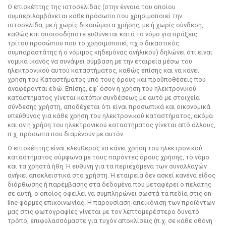
Ο επισκέπτης της ιστοσελίδας (στην έννοια του οποίου
συμπεριλαμβάνεται κάθε πρόσωπο που χρησιμοποιεί την
ιστοσελίδα, με ή χωρίς δικαιώματα χρήσης, με ή χωρίς σύνδεση,
καθώς και οποιοσδήποτε ευθύνεται κατά το νόμο για πράξεις
τρίτου προσώπου που το χρησιμοποιεί, πχ ο δικαστικός
συμπαραστάτης ή ο νόμιμος κηδεμόνας ανήλικου) δηλώνει ότι είναι
νομικά ικανός να συνάψει σύμβαση με την εταιρεία μέσω του
ηλεκτρονικού αυτού καταστήματος, καθώς επίσης και να κάνει
χρήση του Καταστήματος υπό τους όρους και προϋποθέσεις που
αναφέρονται εδώ. Επίσης, εφ’ όσον η χρήση του ηλεκτρονικού
καταστήματος γίνεται κατόπιν συνδέσεως με αυτό με στοιχεία
σύνδεσης χρήστη, αποδέχεται ότι είναι προσωπικά και οικονομικά
υπεύθυνος για κάθε χρήση του ηλεκτρονικού καταστήματος, ακόμα
και αν η χρήση του ηλεκτρονικού καταστήματος γίνεται από άλλους,
π.χ. πρόσωπα που διαμένουν με αυτόν.
Ο επισκέπτης είναι ελεύθερος να κάνει χρήση του ηλεκτρονικού
καταστήματος σύμφωνα με τους παρόντες όρους χρήσης, το νόμο
και τα χρηστά ήθη. Η ευθύνη για τα περιεχόμενα των συναλλαγών
ανήκει αποκλειστικά στο χρήστη. Η εταιρεία δεν ασκεί κανένα είδος
διόρθωσης ή παρέμβασης στα δεδομένα που μεταφέρει ο πελάτης
σε αυτή, ο οποίος οφείλει να συμπληρώνει σωστά τα πεδία στις on-
line φόρμες επικοινωνίας. Η παρουσίαση-απεικόνιση των προϊόντων
μας στις φωτογραφίες γίνεται με τον λεπτομερέστερο δυνατό
τρόπο, επιφυλασσόμαστε για τυχόν αποκλίσεις (π.χ. σε κάθε οθόνη