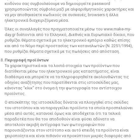
κινδύνου σας συμβουλεύουμε να δημιουργείτε password
χρησιμοποιώντας σύμβολα μαζί με αλφαριθμητικούς χαρακτήρες και
να μην αποθηκεύετε κωδικούς σε συσκευές, browsers ή άλλα
ηλεκτρονικά διαχειριζόμενα μέσα.
Όλες οι συναλλαγές που πραγματοποιείτε μέσω του www.make-my-
day.gr διέπονται από το Ελληνικό, Διεθνές και Ευρωπαϊκό δίκαιο, που
ρυθμίζει θέματα σχετικά με το ηλεκτρονικό εμπόριο καθώς επίσης
και από το Νόμο περί προστασίας των καταναλωτών (Ν. 2251/1994),
που ρυθμίζει θέματα σχετικά με τις πωλήσεις από απόσταση.
Περιγραφή προϊόντων
Τα χαρακτηριστικά και τα λοιπά στοιχεία των προϊόντων που
διατίθενται μέσω του ηλεκτρονικού μας καταστήματος, είναι
διαθέσιμα και μπορείτε να τα πληροφορηθείτε ακολουθώντας τις
οδηγίες αναζήτησης που παρατίθενται στις ιστοσελίδες μας,
κάνοντας “κλικ” στο όνομα ή την φωτογραφία του αντίστοιχου
προϊόντος.
Ο επισκέπτης της ιστοσελίδας δύναται να πλοηγηθεί στις σελίδες
του ιστοτόπου και να παραγγείλει προϊόντα τα οποία προσπελαύνει
μέσα από αυτές, κατανοεί όμως και αποδέχεται ότι τα τελικά
παραδοτέα που θα του αποδοθούν είναι φύσει αδύνατο να
αποτελούν ακριβή αντίγραφα των φωτογραφιών που
παρουσιάζονται στον ιστότοπο και αυτό επειδή τα προϊόντα είναι
χειροποίητα και είναι πιθανόν να προκύπτουν μικρές διαφορές από