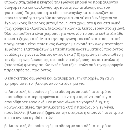
υπολογιστή, tablet ή κινητού τηλεφώνου μπορεί να προβάλλονται
διαφορετικά και αναλόγως της ποιότητας ανάλυσης και του
φωτισμού). Τα χειροποίητα είδη makemyday κατασκευάζονται
αποκλειστικά για την κάθε παραγγελία και γι’ αυτό ενδέχεται να
έχουν μικρές διαφορές μεταξύ τους, στα χρώματα ή και στα υλικά
(π.χ. χρώματα κλωστών, διακοσμητικών και λεπτομερών στοιχείων).
Όλα τα προϊόντα είναι χειροποίητα γεγονός το οποίο καθιστά κάθε
κομμάτι ξεχωριστό. Μετά την παραγωγή του εκάστοτε κομματιού
πραγματοποιείται ποιοτικός έλεγχος με σκοπό την ελαχιστοποίηση
εμφάνισης ελαττωμάτων. Σε περίπτωση ελαττωματικού προϊόντος
οι αλλαγές γίνονται δεκτές εντός δέκα (10) ημερών με προϋπόθεση
την άμεση ενημέρωση της εταιρείας από μέρους του καταναλωτή
(αποστολή φωτογραφιών εντός δύο (2) ημερών από την ημερομηνία
παραλαβής του προϊόντος.
Ο επισκέπτης συμφωνεί και αναλαμβάνει την υποχρέωση να μη
χρησιμοποιεί το ηλεκτρονικού κατάστημα για:
α. Αποστολή, δημοσίευση ή μετάδοση με οποιοδήποτε τρόπο
οποιουδήποτε περιεχομένου που είναι ή μπορεί να κριθεί για
οποιοδήποτε λόγο ανήθικο (προσβάλλει τα χρηστά ήθη, τις
κοινωνικές αξίες, την ανηλικότητα κλπ) ή παράνομο ή, εν γένει,
προσβάλλει, βλάπτει ή ζημιώνει την εταιρεία ή οποιονδήποτε τρίτο
και τα έννομα αγαθά αυτών.
β. Αποστολή, δημοσίευση ή μετάδοση με οποιοδήποτε τρόπο