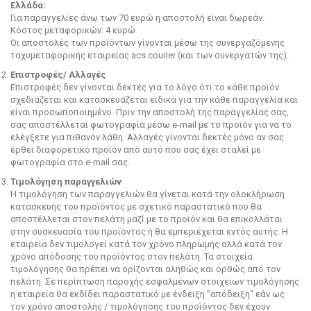
Ελλάδα:
Για παραγγελίες άνω των 70 ευρώ η αποστολή είναι δωρεάν.
Κόστος μεταφορικών: 4 ευρώ
Οι αποστολές των προϊόντων γίνονται μέσω της συνεργαζόμενης
ταχυμεταφορικής εταιρείας acs courier (και των συνεργατών της).
Επιστροφές/ Αλλαγές
Επιστροφές δεν γίνονται δεκτές για το λόγο ότι το κάθε προϊόν
σχεδιάζεται και κατασκευάζεται ειδικά για την κάθε παραγγελία και
είναι προσωποποιημένο. Πριν την αποστολή της παραγγελίας σας,
σας αποστέλλεται φωτογραφία μέσω e-mail με το προϊόν για να το
ελέγξετε για πιθανόν λάθη. Αλλαγές γίνονται δεκτές μόνο αν σας
έρθει διαφορετικό προϊόν από αυτό που σας έχει σταλεί με
φωτογραφία στο e-mail σας.
Τιμολόγηση παραγγελιών
Η τιμολόγηση των παραγγελιών θα γίνεται κατά την ολοκλήρωση
κατασκευής του προϊόντος με σχετικό παραστατικό που θα
αποστέλλεται στον πελάτη μαζί με το προϊόν και θα επικολλάται
στην συσκευασία του προϊόντος ή θα εμπεριέχεται εντός αυτής. Η
εταιρεία δεν τιμολογεί κατά τον χρόνο πληρωμής αλλά κατά τον
χρόνο απόδοσης του προϊόντος στον πελάτη. Τα στοιχεία
τιμολόγησης θα πρέπει να ορίζονται αληθώς και ορθώς από τον
πελάτη. Σε περίπτωση παροχής εσφαλμένων στοιχείων τιμολόγησης
η εταιρεία θα εκδίδει παραστατικό με ένδειξη "απόδειξη" εάν ως
τον χρόνο αποστολής / τιμολόγησης του προϊόντος δεν έχουν