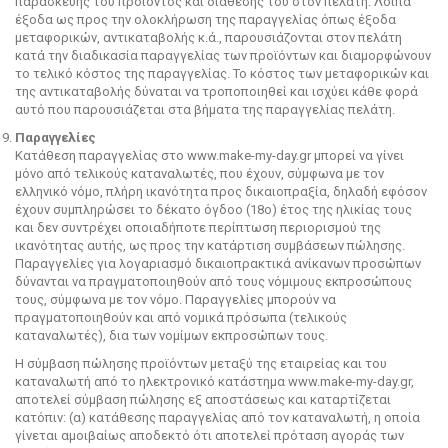
παρασκευής του προϊόντος και διάθεσής του στον πελάτη. Λοιπά
έξοδα ως προς την ολοκλήρωση της παραγγελίας όπως έξοδα
μεταφορικών, αντικαταβολής κ.ά., παρουσιάζονται στον πελάτη
κατά την διαδικασία παραγγελίας των προϊόντων και διαμορφώνουν
το τελικό κόστος της παραγγελίας. Το κόστος των μεταφορικών και
της αντικαταβολής δύναται να τροποποιηθεί και ισχύει κάθε φορά
αυτό που παρουσιάζεται στα βήματα της παραγγελίας πελάτη.
Παραγγελίες
Κατάθεση παραγγελίας στο www.make-my-day.gr μπορεί να γίνει
μόνο από τελικούς καταναλωτές, που έχουν, σύμφωνα με τον
ελληνικό νόμο, πλήρη ικανότητα προς δικαιοπραξία, δηλαδή εφόσον
έχουν συμπληρώσει το δέκατο όγδοο (18ο) έτος της ηλικίας τους
και δεν συντρέχει οποιαδήποτε περίπτωση περιορισμού της
ικανότητας αυτής, ως προς την κατάρτιση συμβάσεων πώλησης.
Παραγγελίες για λογαριασμό δικαιοπρακτικά ανίκανων προσώπων
δύνανται να πραγματοποιηθούν από τους νόμιμους εκπροσώπους
τους, σύμφωνα με τον νόμο. Παραγγελίες μπορούν να
πραγματοποιηθούν και από νομικά πρόσωπα (τελικούς
καταναλωτές), δια των νομίμων εκπροσώπων τους.
Η σύμβαση πώλησης προϊόντων μεταξύ της εταιρείας και του
καταναλωτή από το ηλεκτρονικό κατάστημα www.make-my-day.gr,
αποτελεί σύμβαση πώλησης εξ αποστάσεως και καταρτίζεται
κατόπιν: (α) κατάθεσης παραγγελίας από τον καταναλωτή, η οποία
γίνεται αμοιβαίως αποδεκτό ότι αποτελεί πρόταση αγοράς των