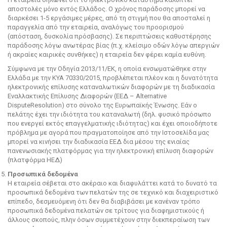
αποστολές μόνο εντός Ελλάδος. Ο χρόνος παράδοσης μπορεί να
διαρκέσει 1-5 εργάσιμες μέρες, από τη στιγμή που θα αποσταλεί η
παραγγελία από την εταιρεία, αναλόγως του προορισμού
(απόσταση, δυσκολία πρόσβασης). Σε περιπτώσεις καθυστέρησης
παράδοσης λόγω ανωτέρας βίας (π.χ. κλείσιμο οδών λόγω απεργιών
ή ακραίες καιρικές συνθήκες) η εταιρεία δεν φέρει καμία ευθύνη.
Σύμφωνα με την Οδηγία 2013/11/ΕΚ, η οποία ενσωματώθηκε στην
Ελλάδα με την ΚΥΑ 70330/2015, προβλέπεται πλέον και η δυνατότητα
ηλεκτρονικής επίλυσης καταναλωτικών διαφορών με τη διαδικασία
Εναλλακτικής Επίλυσης Διαφορών (ΕΕΔ – Alternative
DisputeResolution) στο σύνολο της Ευρωπαϊκής Ένωσης. Εάν ο
πελάτης έχει την ιδιότητα του καταναλωτή (δηλ. φυσικό πρόσωπο
που ενεργεί εκτός επαγγελματικής ιδιότητας) και έχει οποιοδήποτε
πρόβλημα με αγορά που πραγματοποίησε από την Ιστοσελίδα μας
μπορεί να κινήσει την διαδικασία ΕΕΔ δια μέσου της ενιαίας
πανενωσιακής πλατφόρμας για την ηλεκτρονική επίλυση διαφορών
(πλατφόρμα ΗΕΔ)
Προσωπικά δεδομένα
Η εταιρεία σέβεται στο ακέραιο και διαφυλάττει κατά το δυνατό τα
προσωπικά δεδομένα των πελατών της σε τεχνικό και διαχειριστικό
επίπεδο, δεσμευόμενη ότι δεν θα διαβιβάσει με κανέναν τρόπο
προσωπικά δεδομένα πελατών σε τρίτους για διαφημιστικούς ή
άλλους σκοπούς, πλην όσων συμμετέχουν στην διεκπεραίωση των