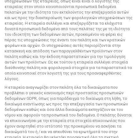
υποχρεώσεων της εταιρείας, όπως είναι είναι ο λογιστής της
εταιρείας στον οποίο κοινοποιούνται προσωπικά δεδομένα
πελατών με την ιδιότητα του εκτελούντος την επεξεργασία αυτών
και ως προς την διεκπεραίωση των φορολογικών υποχρεώσεων της
εταιρείας. Η εταιρεία συλλέγει και επεξεργάζεται τα ελάχιστα
δυνατά προσωπικά δεδομένα από τους πελάτες της με τη ιδιότητα
του ιδιοκτήτη των δεδομένων αυτών, προκειμένου να φέρει εις
πέρας τις υποχρεώσεις της έναντι του πελάτη και των κρατικών
φορέων και αρχών. Οι υποχρεώσεις αυτές περιορίζονται στην
κατασκευή και απόδοση των παραγγελθέντων προϊόντων στον
πελάτη καθώς και την έκδοση παραστατικών για την τιμολόγηση
αυτών των προϊόντων. Ως εκ τούτου η εταιρεία συλλέγει στοιχεία
διεύθυνσης πελάτη και φορολογικά στοιχεία για τα παραστατικά τα
οποία κοινοποιεί στον λογιστή της για τους προαναφερθέντες
λόγους.
Η εταιρεία αναγνωρίζει στον πελάτη όλα τα δικαιώματα που
προβλέπει ο γενικός κανονισμός περί προστασίας προσωπικών
δεδομένων GDPR, όπως για παράδειγμα το δικαίωμα στη λήθη, το
δικαίωμα εναντίωσης ως προς την επεξεργασία των προσωπικών
δεδομένων καθώς και όσα άλλα δικαιώματα εκπηγάζουν εκ του
νόμου και αφορούν τα προσωπικά του δεδομένα. Ο πελάτης δύναται
να επικοινωνήσει με την εταιρεία στα στοιχεία επικοινωνίας που
έχουν αναρτηθεί στο ιστότοπό της προκειμένου να ασκήσει τα
δικαιώματά του ή / και να απευθύνει τα ερωτήματά του στην
εταιρεία. Η εταιρεία θα μελετάει προσεκτικά όλα τα σχετικά