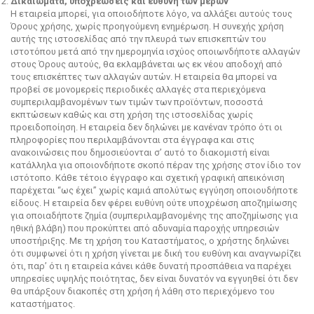
Δικαιώματα, υποχρεώσεις και ευθύνη των μερών
Η εταιρεία μπορεί, για οποιοδήποτε λόγο, να αλλάξει αυτούς τους
Όρους χρήσης, χωρίς προηγούμενη ενημέρωση. Η συνεχής χρήση
αυτής της ιστοσελίδας από την πλευρά των επισκεπτών του
ιστοτόπου μετά από την ημερομηνία ισχύος οποιωνδήποτε αλλαγών
στους Όρους αυτούς, θα εκλαμβάνεται ως εκ νέου αποδοχή από
τους επισκέπτες των αλλαγών αυτών. Η εταιρεία θα μπορεί να
προβεί σε μονομερείς περιοδικές αλλαγές στα περιεχόμενα
συμπεριλαμβανομένων των τιμών των προϊόντων, ποσοστά
εκπτώσεων καθώς και στη χρήση της ιστοσελίδας χωρίς
προειδοποίηση. Η εταιρεία δεν δηλώνει με κανέναν τρόπο ότι οι
πληροφορίες που περιλαμβάνονται στα έγγραφα και στις
ανακοινώσεις που δημοσιεύονται σ’ αυτό το διακομιστή είναι
κατάλληλα για οποιονδήποτε σκοπό πέραν της χρήσης στον ίδιο τον
ιστότοπο. Κάθε τέτοιο έγγραφο και σχετική γραφική απεικόνιση
παρέχεται “ως έχει” χωρίς καμιά απολύτως εγγύηση οποιουδήποτε
είδους. Η εταιρεία δεν φέρει ευθύνη ούτε υποχρέωση αποζημίωσης
για οποιαδήποτε ζημία (συμπεριλαμβανομένης της αποζημίωσης για
ηθική βλάβη) που προκύπτει από αδυναμία παροχής υπηρεσιών
υποστήριξης. Με τη χρήση του Καταστήματος, ο χρήστης δηλώνει
ότι συμφωνεί ότι η χρήση γίνεται με δική του ευθύνη και αναγνωρίζει
ότι, παρ’ ότι η εταιρεία κάνει κάθε δυνατή προσπάθεια να παρέχει
υπηρεσίες υψηλής ποιότητας, δεν είναι δυνατόν να εγγυηθεί ότι δεν
θα υπάρξουν διακοπές στη χρήση ή λάθη στο περιεχόμενο του
καταστήματος.