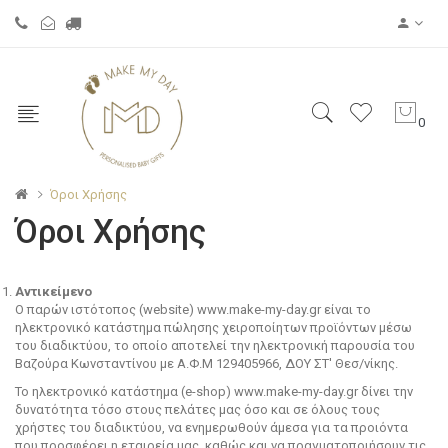
0
Όροι Χρήσης
Όροι Χρήσης
Αντικείμενο
Ο παρών ιστότοπος (website) www.make-my-day.gr είναι το
ηλεκτρονικό κατάστημα πώλησης χειροποίητων προϊόντων μέσω
του διαδικτύου, το οποίο αποτελεί την ηλεκτρονική παρουσία του
Βαζούρα Κωνσταντίνου με Α.Φ.Μ 129405966, ΔΟΥ ΣΤ' Θεσ/νίκης.
Το ηλεκτρονικό κατάστημα (e-shop) www.make-my-day.gr δίνει την
δυνατότητα τόσο στους πελάτες μας όσο και σε όλους τους
χρήστες του διαδικτύου, να ενημερωθούν άμεσα για τα προιόντα
που προσφέρει η εταιρεία μας, καθώς και να πραγματοποιήσουν τις