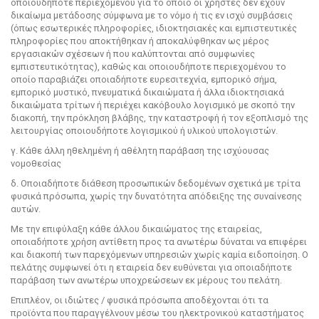
οποιουδήποτε περιεχομένου για το οποίο οι χρήστες δεν έχουν
δικαίωμα μετάδοσης σύμφωνα με το νόμο ή τις εν ισχύ συμβάσεις
(όπως εσωτερικές πληροφορίες, ιδιοκτησιακές και εμπιστευτικές
πληροφορίες που αποκτήθηκαν ή αποκαλύφθηκαν ως μέρος
εργασιακών σχέσεων ή που καλύπτονται από συμφωνίες
εμπιστευτικότητας), καθώς και οποιουδήποτε περιεχομένου το
οποίο παραβιάζει οποιαδήποτε ευρεσιτεχνία, εμπορικό σήμα,
εμπορικό μυστικό, πνευματικά δικαιώματα ή άλλα ιδιοκτησιακά
δικαιώματα τρίτων ή περιέχει κακόβουλο λογισμικό με σκοπό την
διακοπή, την πρόκληση βλάβης, την καταστροφή ή τον εξοπλισμό της
λειτουργίας οποιουδήποτε λογισμικού ή υλικού υπολογιστών.
γ. Κάθε άλλη ηθελημένη ή αθέλητη παράβαση της ισχύουσας
νομοθεσίας
δ. Οποιαδήποτε διάθεση προσωπικών δεδομένων σχετικά με τρίτα
φυσικά πρόσωπα, χωρίς την δυνατότητα απόδειξης της συναίνεσης
αυτών.
Με την επιφύλαξη κάθε άλλου δικαιώματος της εταιρείας,
οποιαδήποτε χρήση αντίθετη προς τα ανωτέρω δύναται να επιφέρει
και διακοπή των παρεχόμενων υπηρεσιών χωρίς καμία ειδοποίηση. Ο
πελάτης συμφωνεί ότι η εταιρεία δεν ευθύνεται για οποιαδήποτε
παράβαση των ανωτέρω υποχρεώσεων εκ μέρους του πελάτη.
Επιπλέον, οι ιδιώτες / φυσικά πρόσωπα αποδέχονται ότι τα
προϊόντα που παραγγέλνουν μέσω του ηλεκτρονικού καταστήματος