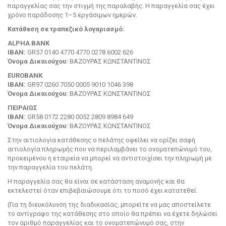
παραγγελίας σας την στιγμή της παραλαβής. Η παραγγελία σας έχει
χρόνο παράδοσης 1–5 εργάσιμων ημερών.
Kατάθεση σε τραπεζικό λογαριασμό:
ALPHA BANK
IBAN:
GR57 0140 4770 4770 0278 6002 626
Όνομα Δικαιούχου:
ΒΑΖΟΥΡΑΣ ΚΩΝΣΤΑΝΤΙΝΟΣ
EUROBANK
IBAN:
GR97 0260 7050 0005 9010 1046 398
Όνομα Δικαιούχου:
ΒΑΖΟΥΡΑΣ ΚΩΝΣΤΑΝΤΙΝΟΣ
ΠΕΙΡΑΙΩΣ
IBAN:
GR58 0172 2280 0052 2809 8984 649
Όνομα Δικαιούχου:
ΒΑΖΟΥΡΑΣ ΚΩΝΣΤΑΝΤΙΝΟΣ
Στην αιτιολογία κατάθεσης ο πελάτης οφείλει να ορίζει σαφή
αιτιολογία πληρωμής που να περιλαμβάνει το ονοματεπώνυμό του,
προκειμένου η εταιρεία να μπορεί να αντιστοιχίσει την πληρωμή με
την παραγγελία του πελάτη.
H παραγγελία σας θα είναι σε κατάσταση αναμονής και θα
εκτελεστεί όταν επιβεβαιώσουμε ότι το ποσό έχει κατατεθεί.
(Για τη διευκόλυνση της διαδικασίας, μπορείτε να μας αποστείλετε
το αντίγραφο της κατάθεσης στο οποίο θα πρέπει να έχετε δηλώσει
τον αριθμό παραγγελίας και το ονοματεπώνυμό σας, στην