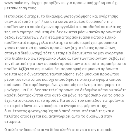
www.make-my-day.gr προορίζονται για προσωπική χρήση και όχι
μεταπώλησή τους.
Η εταιρεία διατηρεί το δικαίωμα φωτογράφησης και ανάρτησης
στον ιστότοπό της ή / και στα κοινωνικά μέσα δικτύωσής της,
προϊόντων τα οποία έχουν παραγγελθεί και αποδοθεί σε πελάτες
της, υπό την προϋπόθεση ότι δεν εκθέτει μέσω αυτών προσωπικά
δεδομένα πελατών. Αν η εταιρεία παρασκευάσει κάποιο ειδικό
προϊόν κατά παραγγελία πελάτη, το οποίο περιέχει προσωπικά
χαρακτηριστικά φυσικών προσώπων (π.χ. στάμπες προσώπων,
στοιχεία διεύθυνσης) τότε η εταιρεία δεσμεύεται να μην αναρτήσει
στο διαδίκτυο φωτογραφικό υλικό αυτών των προϊόντων, σεβόμενη
την ιδιωτικότητα των φυσικών προσώπων στα οποία παραπέμπει το
προϊόν. Αξίζει να σημειωθεί ότι παραπομπή σε φυσικά πρόσωπα
νοείται ως η δυνατότητα ταυτοποίησης ενός φυσικού προσώπου
μέσω του ιστοτόπου και όχι οποιοδήποτε στοιχείο αφορά κάποιο
πρόσωπο. Για παράδειγμα ένα χειροποίητο κέντημα που φέρει το
μονόγραμμα Π.Κ. δεν αποτελεί προσωπικό δεδομένο κάποιου πελάτη
καθότι δεν προκύπτει από αυτό και μόνο, το πρόσωπο για το οποίο
έχει κατασκευαστεί το προϊόν. Για αυτού του επιπέδου τα προϊόντα
η εταιρεία δύναται να ασκήσει τα έννομα συμφέροντά της,
διαθέτοντας φωτογραφίες από αυτά στον ιστότοπό της και ο
πελάτης αποδέχεται και αναγνωρίζει αυτό το δικαίωμα στην
εταιρεία.
Ο πελάτης δεσμεύεται να δίδει αληθή στοιχεία στην εταιρεία