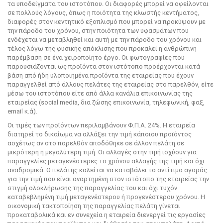
τα υποδείγματα του ιστοτόπου. Οι διαφορές μπορεί να οφείλονται
σε πολλούς λόγους, όπως η ποιότητα της κλωστής κεντήματος,
διαφορές στον κεντητικό εξοπλισμό που μπορεί να προκύψουν με
την πάροδο του χρόνου, στην ποιότητα των υφασμάτων που
ενδέχεται να μεταβληθεί και αυτή με την πάροδο του χρόνου και
τέλος λόγω της φυσικής απόκλισης που προκαλεί η ανθρώπινη
παρέμβαση σε ένα χειροποίητο έργο. Οι φωτογραφίες που
παρουσιάζονται ως προϊόντα στον ιστότοπο προέρχονται κατά
βάση από ήδη υλοποιημένα προϊόντα της εταιρείας που έχουν
παραγγελθεί από άλλους πελάτες της εταιρείας στο παρελθόν, είτε
μέσω του ιστοτόπου είτε από άλλα κανάλια επικοινωνίας της
εταιρείας (social media, δια ζώσης επικοινωνία, τηλεφωνική, φαξ,
email κ.ά).
Οι τιμές των προϊόντων περιλαμβάνουν Φ.Π.Α. 24%. Η εταιρεία
διατηρεί το δικαίωμα να αλλάξει την τιμή κάποιου προϊόντος
ασχέτως αν στο παρελθόν αποδόθηκε σε άλλον πελάτη σε
μικρότερη η μεγαλύτερη τιμή. Οι αλλαγές στην τιμή ισχύουν για
παραγγελίες μεταγενέστερες το χρόνου αλλαγής της τιμή και όχι
αναδρομικά. Ο πελάτης καλείται να καταβάλει το αντίτιμο αγοράς
για την τιμή που είναι αναρτημένη στον ιστότοπο της εταιρείας την
στιγμή ολοκλήρωσης της παραγγελίας του και όχι τυχόν
καταβεβλημένη τιμή μεταγενέστερου ή προγενέστερου χρόνου. Η
οικονομική τακτοποίηση της παραγγελίας πελάτη γίνεται
προκαταβολικά και εν συνεχεία η εταιρεία διενεργεί τις εργασίες