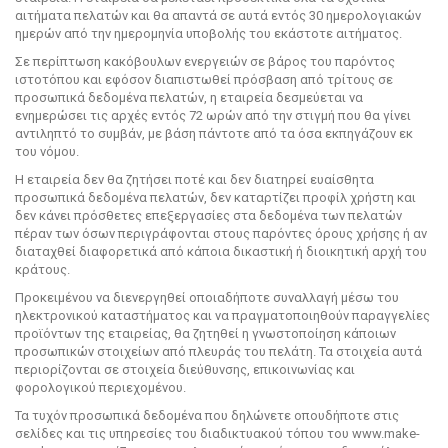
αιτήματα πελατών και θα απαντά σε αυτά εντός 30 ημερολογιακών
ημερών από την ημερομηνία υποβολής του εκάστοτε αιτήματος.
Σε περίπτωση κακόβουλων ενεργειών σε βάρος του παρόντος
ιστοτόπου και εφόσον διαπιστωθεί πρόσβαση από τρίτους σε
προσωπικά δεδομένα πελατών, η εταιρεία δεσμεύεται να
ενημερώσει τις αρχές εντός 72 ωρών από την στιγμή που θα γίνει
αντιληπτό το συμβάν, με βάση πάντοτε από τα όσα εκπηγάζουν εκ
του νόμου.
Η εταιρεία δεν θα ζητήσει ποτέ και δεν διατηρεί ευαίσθητα
προσωπικά δεδομένα πελατών, δεν καταρτίζει προφίλ χρήστη και
δεν κάνει πρόσθετες επεξεργασίες στα δεδομένα των πελατών
πέραν των όσων περιγράφονται στους παρόντες όρους χρήσης ή αν
διαταχθεί διαφορετικά από κάποια δικαστική ή διοικητική αρχή του
κράτους.
Προκειμένου να διενεργηθεί οποιαδήποτε συναλλαγή μέσω του
ηλεκτρονικού καταστήματος και να πραγματοποιηθούν παραγγελίες
προϊόντων της εταιρείας, θα ζητηθεί η γνωστοποίηση κάποιων
προσωπικών στοιχείων από πλευράς του πελάτη. Τα στοιχεία αυτά
περιορίζονται σε στοιχεία διεύθυνσης, επικοινωνίας και
φορολογικού περιεχομένου.
Τα τυχόν προσωπικά δεδομένα που δηλώνετε οπουδήποτε στις
σελίδες και τις υπηρεσίες του διαδικτυακού τόπου του www.make-