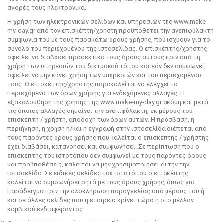
αγορές τους ηλεκτρονικά.
Η χρήση των ηλεκτρονικών σελίδων και υπηρεσιών της www.make-
my-day.gr από τον επισκέπτη/χρήστη προϋποθέτει την ανεπιφύλακτη
συμφωνία του με τους παρακάτω όρους χρήσης, που ισχύουν για το
σύνολο του περιεχομένου της ιστοσελίδας. O επισκέπτης/χρήστης
οφείλει να διαβάσει προσεκτικά τους όρους αυτούς πριν από τη
χρήση των υπηρεσιών του δικτυακού τόπου και εάν δεν συμφωνεί,
οφείλει να μην κάνει χρήση των υπηρεσιών και του περιεχομένου
τους. Ο επισκέπτης/χρήστης παρακαλείται να ελέγχει το
περιεχόμενο των όρων χρήσης για ενδεχόμενες αλλαγές. Η
εξακολούθηση της χρήσης της www.make-my-day.gr ακόμη και μετά
τις όποιες αλλαγές σημαίνει την ανεπιφύλακτη, εκ μέρους του
επισκέπτη / χρήστη, αποδοχή των όρων αυτών. Η πρόσβαση, η
περιήγηση, η χρήση ή/και η εγγραφή στην ιστοσελίδα διέπεται από
τους παρόντες όρους χρήσης που καλείται ο επισκέπτης / χρήστης
έχει διαβάσει, κατανοήσει και συμφωνήσει. Σε περίπτωση που ο
επισκέπτης του ιστοτόπου δεν συμφωνεί με τους παρόντες όρους
και προϋποθέσεις, καλείται να μην χρησιμοποιήσει αυτήν την
ιστοσελίδα. Σε ειδικές σελίδες του ιστοτόπου ο επισκέπτης
καλείται να συμφωνήσει ρητά με τους όρους χρήσης, όπως για
παράδειγμα πριν την ολοκλήρωση παραγγελίας από μέρους του ή
και σε άλλες σελίδες που η εταιρεία κρίνει τώρα ή στο μέλλον
κομβικού ενδιαφέροντος.