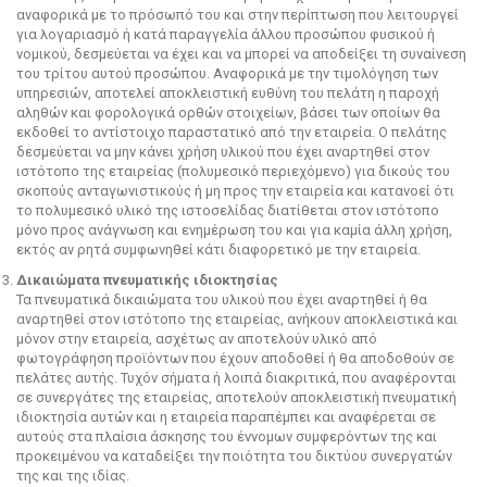
αναφορικά με το πρόσωπό του και στην περίπτωση που λειτουργεί
για λογαριασμό ή κατά παραγγελία άλλου προσώπου φυσικού ή
νομικού, δεσμεύεται να έχει και να μπορεί να αποδείξει τη συναίνεση
του τρίτου αυτού προσώπου. Αναφορικά με την τιμολόγηση των
υπηρεσιών, αποτελεί αποκλειστική ευθύνη του πελάτη η παροχή
αληθών και φορολογικά ορθών στοιχείων, βάσει των οποίων θα
εκδοθεί το αντίστοιχο παραστατικό από την εταιρεία. Ο πελάτης
δεσμεύεται να μην κάνει χρήση υλικού που έχει αναρτηθεί στον
ιστότοπο της εταιρείας (πολυμεσικό περιεχόμενο) για δικούς του
σκοπούς ανταγωνιστικούς ή μη προς την εταιρεία και κατανοεί ότι
το πολυμεσικό υλικό της ιστοσελίδας διατίθεται στον ιστότοπο
μόνο προς ανάγνωση και ενημέρωση του και για καμία άλλη χρήση,
εκτός αν ρητά συμφωνηθεί κάτι διαφορετικό με την εταιρεία.
Δικαιώματα πνευματικής ιδιοκτησίας
Τα πνευματικά δικαιώματα του υλικού που έχει αναρτηθεί ή θα
αναρτηθεί στον ιστότοπο της εταιρείας, ανήκουν αποκλειστικά και
μόνον στην εταιρεία, ασχέτως αν αποτελούν υλικό από
φωτογράφηση προϊόντων που έχουν αποδοθεί ή θα αποδοθούν σε
πελάτες αυτής. Τυχόν σήματα ή λοιπά διακριτικά, που αναφέρονται
σε συνεργάτες της εταιρείας, αποτελούν αποκλειστική πνευματική
ιδιοκτησία αυτών και η εταιρεία παραπέμπει και αναφέρεται σε
αυτούς στα πλαίσια άσκησης του έννομων συμφερόντων της και
προκειμένου να καταδείξει την ποιότητα του δικτύου συνεργατών
της και της ιδίας.