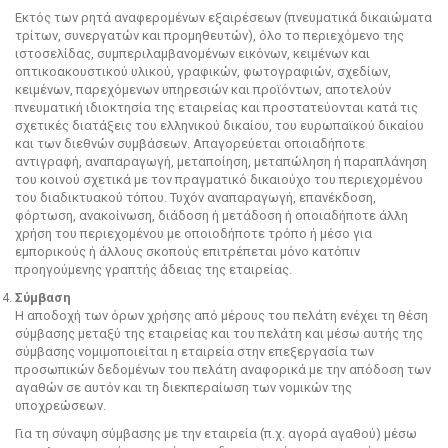
Εκτός των ρητά αναφερομένων εξαιρέσεων (πνευματικά δικαιώματα
τρίτων, συνεργατών και προμηθευτών), όλο το περιεχόμενο της
ιστοσελίδας, συμπεριλαμβανομένων εικόνων, κειμένων και
οπτικοακουστικού υλικού, γραφικών, φωτογραφιών, σχεδίων,
κειμένων, παρεχόμενων υπηρεσιών και προϊόντων, αποτελούν
πνευματική ιδιοκτησία της εταιρείας και προστατεύονται κατά τις
σχετικές διατάξεις του ελληνικού δικαίου, του ευρωπαϊκού δικαίου
και των διεθνών συμβάσεων. Απαγορεύεται οποιαδήποτε
αντιγραφή, αναπαραγωγή, μεταποίηση, μεταπώληση ή παραπλάνηση
του κοινού σχετικά με τον πραγματικό δικαιούχο του περιεχομένου
του διαδικτυακού τόπου. Τυχόν αναπαραγωγή, επανέκδοση,
φόρτωση, ανακοίνωση, διάδοση ή μετάδοση ή οποιαδήποτε άλλη
χρήση του περιεχομένου με οποιοδήποτε τρόπο ή μέσο για
εμπορικούς ή άλλους σκοπούς επιτρέπεται μόνο κατόπιν
προηγούμενης γραπτής άδειας της εταιρείας.
Σύμβαση
Η αποδοχή των όρων χρήσης από μέρους του πελάτη ενέχει τη θέση
σύμβασης μεταξύ της εταιρείας και του πελάτη και μέσω αυτής της
σύμβασης νομιμοποιείται η εταιρεία στην επεξεργασία των
προσωπικών δεδομένων του πελάτη αναφορικά με την απόδοση των
αγαθών σε αυτόν και τη διεκπεραίωση των νομικών της
υποχρεώσεων.
Για τη σύναψη σύμβασης με την εταιρεία (π.χ. αγορά αγαθού) μέσω