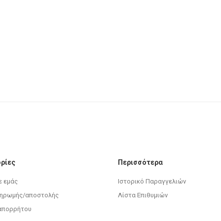
ρίες
Περισσότερα
ε εμάς
Ιστορικό Παραγγελιών
ληρωμής/αποστολής
Λίστα Επιθυμιών
 απορρήτου