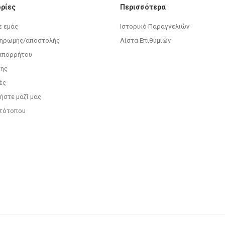
ρίες
Περισσότερα
ε εμάς
Ιστορικό Παραγγελιών
ληρωμής/αποστολής
Λίστα Επιθυμιών
 απορρήτου
σης
ές
ήστε μαζί μας
στότοπου