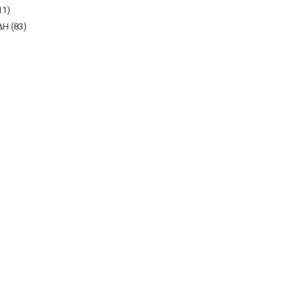
11)
Η (83)