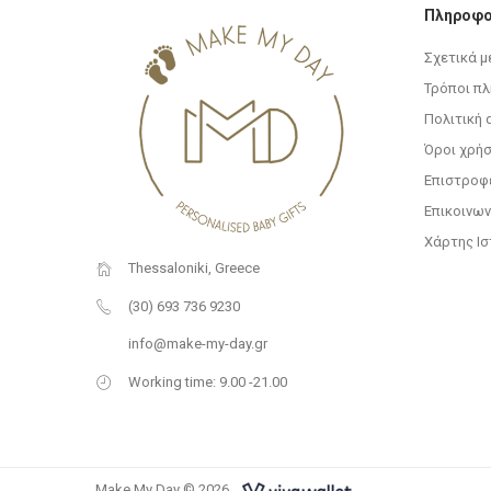
Πληροφο
Σχετικά μ
Τρόποι π
Πολιτική
Όροι χρή
Επιστροφ
Επικοινων
Χάρτης Ι
Thessaloniki, Greece
(30) 693 736 9230
info@make-my-day.gr
Working time: 9.00 -21.00
Make My Day © 2026