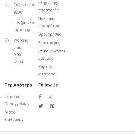
πληρωμής/
(30) 693 736
αποστολής
9230
Πολιτική
info@make-
απορρήτου
my-day.gr
Όροι χρήσης
Working
Επιστροφές
time:
Επικοινωνήστε
9.00
μαζί μας
-21.00
Χάρτης
Ιστότοπου
Περισσότερα
Follow Us
Ιστορικό
Παραγγελιών
Λίστα
Επιθυμιών