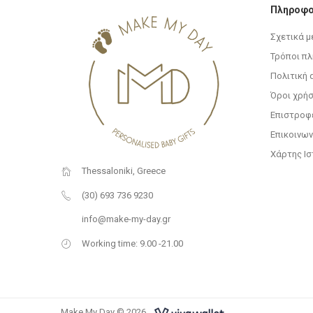
Πληροφο
Σχετικά μ
Τρόποι π
Πολιτική
Όροι χρή
Επιστροφ
Επικοινων
Χάρτης Ι
Thessaloniki, Greece
(30) 693 736 9230
info@make-my-day.gr
Working time: 9.00 -21.00
Make My Day © 2026