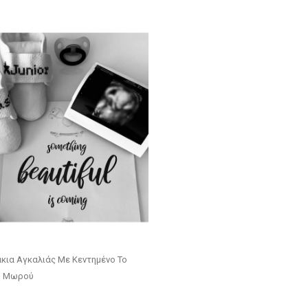
κια Αγκαλιάς Με Κεντημένο Το
υ Μωρού