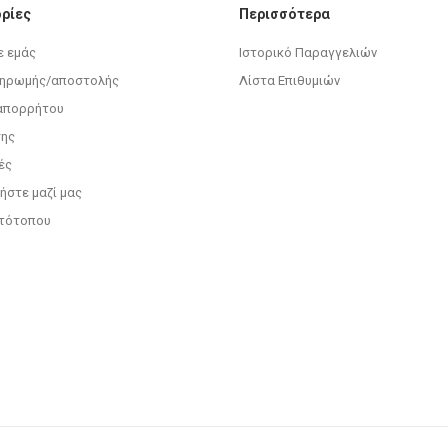
ρίες
Περισσότερα
ε εμάς
Ιστορικό Παραγγελιών
ληρωμής/αποστολής
Λίστα Επιθυμιών
 απορρήτου
σης
ές
ήστε μαζί μας
στότοπου