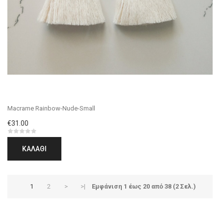
Macrame Rainbow-Nude-Small
€31.00
ΚΑΛΆΘΙ
1
2
>
>|
Εμφάνιση 1 έως 20 από 38 (2 Σελ.)