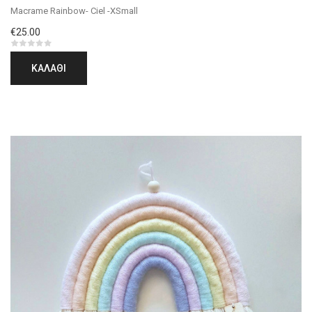
Macrame Rainbow- Ciel -XSmall
€25.00
ΚΑΛΆΘΙ