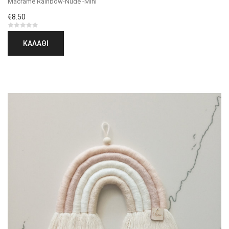
Macrame Rainbow-Nude -Mini
€8.50
ΚΑΛΆΘΙ