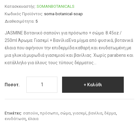
Κατασκευαστής:
SOMANBOTANICALS
Κωδικός Προϊόντος:
soma-botanical-soap
Διαθεσιμότητα:
5
JASMINE Βοτανικό σαπούνι για πρόσωπο + σώμα 8.45oz /
250ml Άρωμα: Γιασεμί + ΒανίλιαΈνα μίγμα από φυσικά, βοτανικά
έλαια που αφήνουν την επιδερμίδα καθαρή και ενυδατωμένη με
μια γλυκιά μυρωδιά γιασεμιού και βανίλιας. Χωρίς parabens και
κατάλληλο για όλους τους τύπους δέρματος...
Ποσοτ.
Καλάθι
Ετικέτες:
σαπούνι
,
πρόσωπο
,
σώμα
,
γιασεμί
,
βανίλια
,
δέρμα
,
ενυδάτωση
,
έλαια