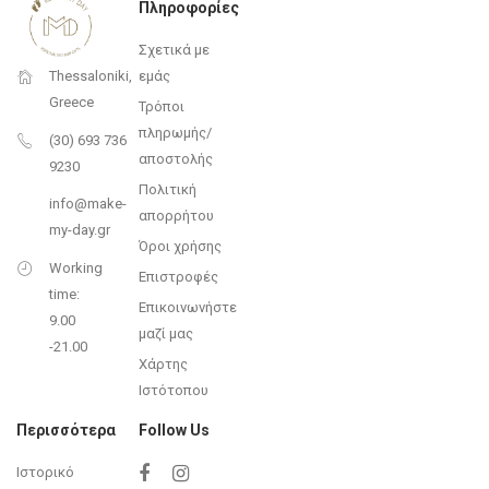
Πληροφορίες
Σχετικά με
εμάς
Thessaloniki,
Greece
Τρόποι
πληρωμής/
(30) 693 736
αποστολής
9230
Πολιτική
info@make-
απορρήτου
my-day.gr
Όροι χρήσης
Working
Επιστροφές
time:
Επικοινωνήστε
9.00
μαζί μας
-21.00
Χάρτης
Ιστότοπου
Περισσότερα
Follow Us
Ιστορικό