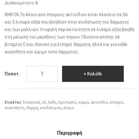
Διαθεσιμότητα:
5
KIWI OILΤο έλαιο από σπόρους ακτινίδιου είναι πλούσιο σε Ω6
και 3 λιπαρά οξέα που βοηθούν στην ενυδάτωση του δέρματος
και των μαλλιών. Η υψηλή περιεκτικότητα σε λιπαρά οξέα βοηθά
στη μείωση του μεγέθους των πόρων. Πλούσιο επίσης σε
βιταμίνη C και ιδανικό για λιπαρά δέρματα, αλλά και για κάθε
ευαίσθητο και ώριμο τύπο δέρματος...
Ποσοτ.
Καλάθι
Ετικέτες:
botanical
,
oil
,
λάδι
,
πρόσωπο
,
σώμα
,
ακτινίδιο
,
λιπαρό
,
ευαίσθητο
,
δέρμα
,
ενυδάτωση
,
έλαια
Περιγραφή