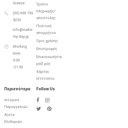
Greece
Τρόποι
πληρωμής/
(30) 693 736
αποστολής
9230
Πολιτική
info@make-
απορρήτου
my-day.gr
Όροι χρήσης
Working
Επιστροφές
time:
Επικοινωνήστε
9.00
μαζί μας
-21.00
Χάρτης
Ιστότοπου
Περισσότερα
Follow Us
Ιστορικό
Παραγγελιών
Λίστα
Επιθυμιών