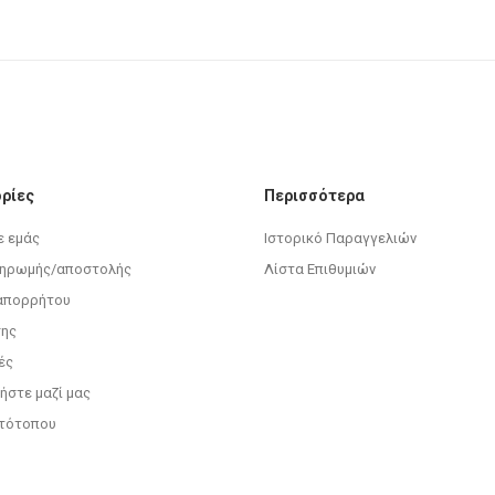
ρίες
Περισσότερα
ε εμάς
Ιστορικό Παραγγελιών
ληρωμής/αποστολής
Λίστα Επιθυμιών
 απορρήτου
σης
ές
ήστε μαζί μας
στότοπου