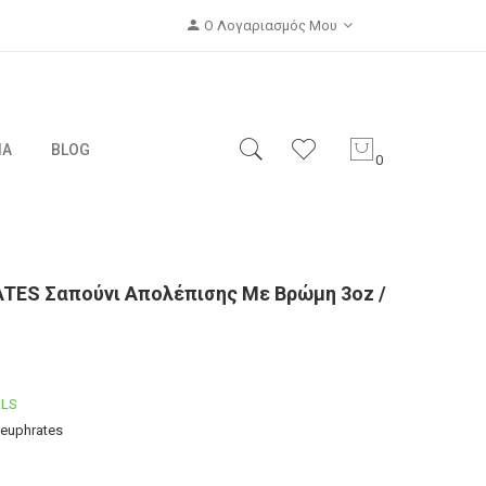
Ο Λογαριασμός Μου
ΙΑ
BLOG
0
TES Σαπούνι Απολέπισης Με Βρώμη 3oz /
LS
-euphrates