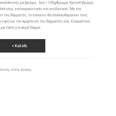
 απολέπισης με βρώμη 3oz / 100gΆρωμα: ΚρίνοΗ βρώμη
λέπισης, καταπραϋντικές και ενυδατικές. Με την
ν του δέρματος, το σαπούνι θα απελευθερώσει τους
ν υφή και την εμφάνιση του δέρματός σας. Ευεργετικό
 με τάση για ακμή δέρμα...
Καλάθι
έπιση
,
soma
,
βρώμη