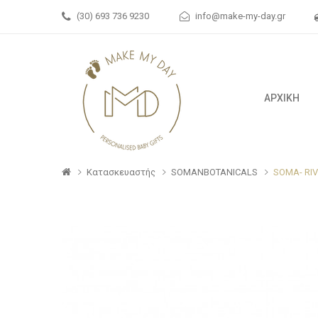
(30) 693 736 9230
info@make-my-day.gr
ΑΡΧΙΚΗ
Κατασκευαστής
SOMANBOTANICALS
SOMA- RIV